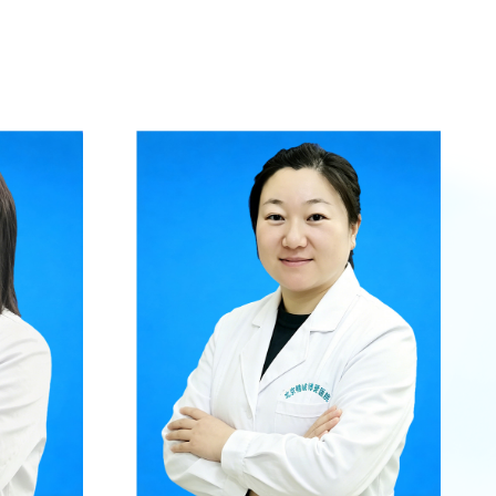
症及低血糖昏迷、糖尿病周围神经病变、糖尿病
糖尿病心血管病变、糖尿病足等。甲状腺功能亢
炎、甲状腺结节、骨质疏松症、各种类型的高脂
科室专家推荐 科室联系方式：
医院地址：北京市朝阳区南皋路188号 医办室：53220407 护士站：53220348