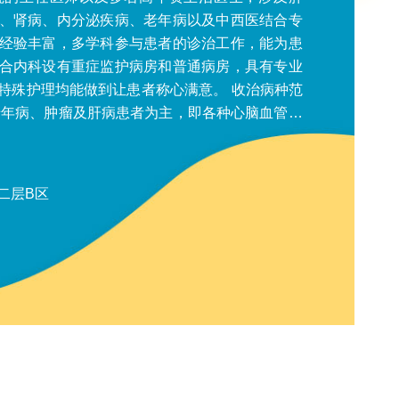
、肾病、内分泌疾病、老年病以及中西医结合专
经验丰富，多学科参与患者的诊治工作，能为患
合内科设有重症监护病房和普通病房，具有专业
护理均能做到让患者称心满意。 收治病种范
种肿瘤的化疗及晚期支持治疗、各种慢性肾病及
难肝
、心源性、胆汁性、药物性肝硬化）及其并发症
二层B区
肝性脑病、自发性腹膜炎）、肝癌（原发性、转
织穿刺及肝囊肿治疗。胃食管反流病、急慢性胃
良、胆囊炎、急慢性胰腺炎、急慢性肠炎、肠梗
靶向、免疫等治疗；癌性疼痛；各种晚期肿瘤及
性肾衰竭、
、慢性肾炎、IgA 肾病、狼疮性肾炎、高血压肾
、肾上腺皮质危象等的中西医结合治疗。 ▍心