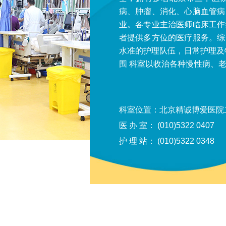
病、肿瘤、消化、心脑血管病
业。各专业主治医师临床工作
者提供多方位的医疗服务。综
水准的护理队伍，日常护理及特殊
围 科室以收治各种慢性病、老年病、肿瘤及肝病患者为主，即各种心脑血管疾
病、胃肠病及肝胆胰疾病、各
肾衰竭、糖尿病及其并发症。 ▍消化系统 肝血管病及肝内胆管疾病等疑
病、肝硬化（肝炎后、酒精性
科室位置：北京精诚博爱医院
（消化道出血、大量胸腹水、
医 办 室： (010)5322 0407
移性），开展B超引导下肝组
护 理 站： (010)5322 0348
炎、胃溃疡、功能性消化不
阻、中重度营养不良疾病。 ▍肿瘤 肺癌、乳腺癌、肝癌、胃癌、结肠癌、食管
癌、膀胱癌、卵巢癌的化疗、
其并发症的营养支持等综合治疗。 ▍肾脏疾病 各种难治性肾病、慢
尿毒症腹膜透析、肾病综合征
损害、痛风性肾病、紫癜性肾炎
血管系统 高血压、冠心病、急慢性心力衰竭、心肌病、感染性心内膜炎、肺栓