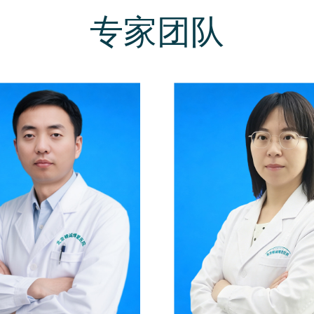
塞、各种心律失常。 ▍内分泌系统 糖尿病、糖尿病酮症酸中毒、高血糖高渗综
专家团队
合征、乳酸性酸中毒、低血糖
肾病、糖尿病视网膜病变、
进、甲状腺功能减退、甲状腺
血症。 ▍中医特色治疗 中风后遗症、周围性神经疾病、骨关节病、关节退行性
变、偏头痛、颈椎病、腰椎病、胃肠道疾病等。 